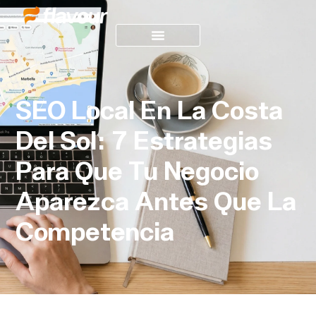
SEO Local En La Costa
Del Sol: 7 Estrategias
Para Que Tu Negocio
Aparezca Antes Que La
Competencia